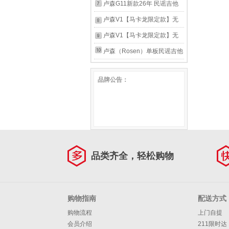
款】41寸-原木色
DJ12全套六根吉它弦线一套
卢森G11新款26年 民谣吉他
配件 DJ12【011规格】
初学者木吉他成人儿童男女生
卢森V1【马卡龙限定款】无
新手吉它 【G11-26年新款】
痛民谣单板吉他初学者成人木
卢森V1【马卡龙限定款】无
40寸-落霞粉
吉他儿童吉它 38寸樱花粉
痛民谣单板吉他初学者成人木
卢森（Rosen）单板民谣吉他
【马卡龙限定色】
吉他儿童吉它 40寸天蓝色
初学者木吉他入门吉它男女生
品牌公告：
【马卡龙限定色】
旅行乐器G11 【G11-26年新
款】41寸-暗鲨黑
品类齐全，轻松购物
购物指南
配送方式
购物流程
上门自提
会员介绍
211限时达