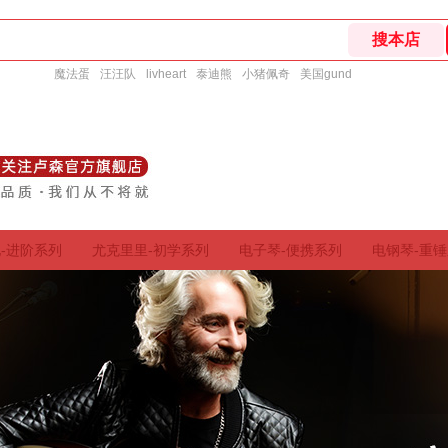
魔法蛋
汪汪队
livheart
泰迪熊
小猪佩奇
美国gund
-进阶系列
尤克里里-初学系列
电子琴-便携系列
电钢琴-重