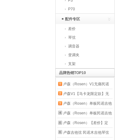
P3
P70
配件专区
差价
琴弦
调音器
变调夹
支架
品牌热销TOP10
卢森（Rosen）V1无痛民谣
单板吉他初学者成人木吉他儿
卢森V1【马卡龙限定款】无
童吉它 40寸原木色【V1】
痛民谣单板吉他初学者成人木
卢森（Rosen）单板民谣吉他
吉他儿童吉它 40寸樱花粉
初学者木吉他入门吉它男女生
卢森（Rosen）单板民谣吉他
【马卡龙限定色】
旅行乐器G11 【G11-26年新
初学者木吉他入门吉它男女生
卢森（Rosen）【差价】定
款】40寸-原木色
旅行乐器G11 【G11-26年新
制，单拍不发货 邮费补差1
卢森吉他弦 民谣木吉他琴弦