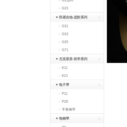
G12pro
G15
民谣吉他-进阶系列
G31
G33
G35
G71
尤克里里-初学系列
K11
K21
电子琴
P11
P26
手卷钢琴
电钢琴